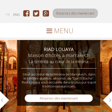
Réservez dès maintenant
FR
ENG
MENU
RIAD LOUAYA
Maison d’hôtes à marrakech
La sérénité au cœur de la médina.
Situé au coeur de la Médina de Marrakech, dans
le célèbre quartier, sécurisé, de "Dar El Bacha",
Riad Louaya vous accueille dans le plus pur esprit
traditionnel marocain.
Réservez dès maintenant